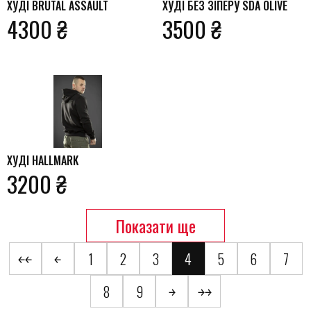
ХУДІ BRUTAL ASSAULT
ХУДІ БЕЗ ЗІПЕРУ SDA OLIVE
4300 ₴
3500 ₴
ХУДІ HALLMARK
3200 ₴
Показати ще
￩￩
￩
1
2
3
4
5
6
7
8
9
￫
￫￫