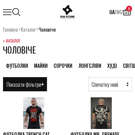
0
UA
ENG
Головна
Каталог
Чоловіче
￩ КАТАЛОГ
ЧОЛОВІЧЕ
ФУТБОЛКИ
МАЙКИ
СОРОЧКИ
ЛОНГСЛІВИ
ХУДІ
СВІТ
Спочатку нові
Показати фільтри
ФУТБОЛКА TRENCH CAT
ФУТБОЛКА MR. GRENADE