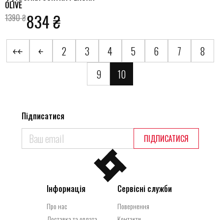
OLIVE
834 ₴
1390 ₴
￩￩
￩
2
3
4
5
6
7
8
9
10
Підписатися
ПІДПИСАТИСЯ
Інформація
Сервісні служби
Про нас
Повернення
Доставка та оплата
Контакти