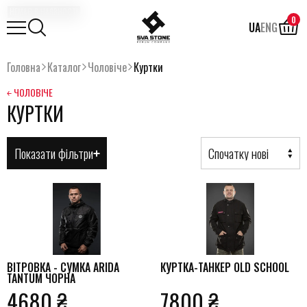
НЕМАЄ В НАЯВНОСТІ
0
UA
ENG
Головна
Каталог
Чоловіче
Куртки
￩ ЧОЛОВІЧЕ
КУРТКИ
Спочатку нові
Показати фільтри
ВIТРОВКА - СУМКА ARIDA
КУРТКА-ТАНКЕР OLD SCHOOL
TANTUM ЧОРНА
4680 ₴
7800 ₴