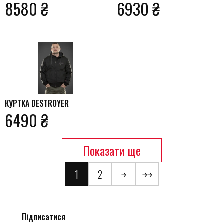
8580 ₴
6930 ₴
КУРТКА DESTROYER
6490 ₴
Показати ще
1
2
￫
￫￫
Підписатися