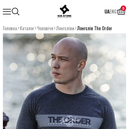
0
UA
ENG
Головна
Каталог
Чоловіче
Лонгсліви
Лонгслів The Order