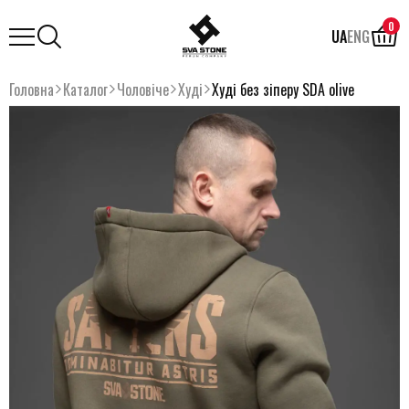
0
UA
ENG
Головна
Каталог
Чоловіче
Худі
Худі без зіперу SDA olive