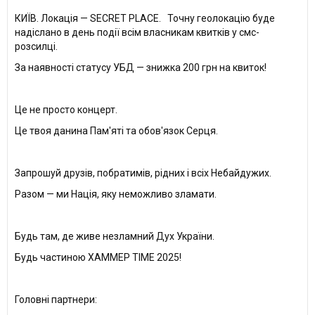
КИЇВ. Локація — SECRET PLACE. Точну геолокацію буде
надіслано в день події всім власникам квитків у смс-
розсилці.
За наявності статусу УБД — знижка 200 грн на квиток!
⠀
Це не просто концерт.
Це твоя данина Пам'яті та обов'язок Серця.
⠀
Запрошуй друзів, побратимів, рідних і всіх Небайдужих.
Разом — ми Нація, яку неможливо зламати.
Будь там, де живе незламний Дух України.
Будь частиною ХАММЕР TIME 2025!
Головні партнери: