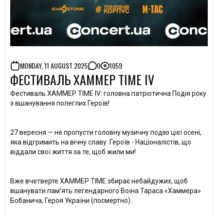
MONDAY, 11 AUGUST 2025
0
1059
ФЕСТИВАЛЬ ХАММЕР TIME IV
Фестиваль ХАММЕР TIME IV: головна патріотична Подія року
з вшанування полеглих Героїв!
27 вересня — не пропусти головну музичну подію цієї осені,
яка відгримить на вічну славу Героїв - Націоналістів, що
віддали свої життя за те, щоб жили ми!
Вже вчетверте ХАММЕР TIME збирає небайдужих, щоб
вшанувати памʼять легендарного Воїна Тараса «Хаммера»
Бобанича, Героя України (посмертно).