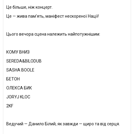
Це більше, ніж концерт.
Це — жива памʼять, маніфест нескореної Нації!
⠀
Цього вечора сцена належить найпотужнішим:
КОМУ ВНИЗ
SEREDA&BILODUB
SASHA BOOLE
БЕТОН
ОЛЕКСА БИК
JORYJ KLOC
2KF
Ведучий — Данило Білий, як завжди — щиро та від серця.
⠀